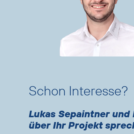
Text
und
Link
überspringen
Schon Interesse?
Lukas Sepaintner und 
über Ihr Projekt sprec