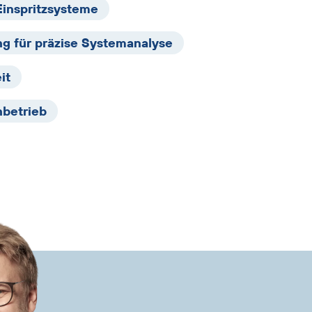
Einspritzsysteme
g für präzise Systemanalyse
it
nbetrieb