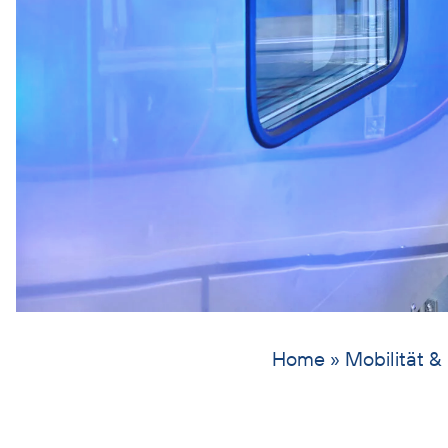
Home
»
Mobilität &
Einleitungstext
Lösungen