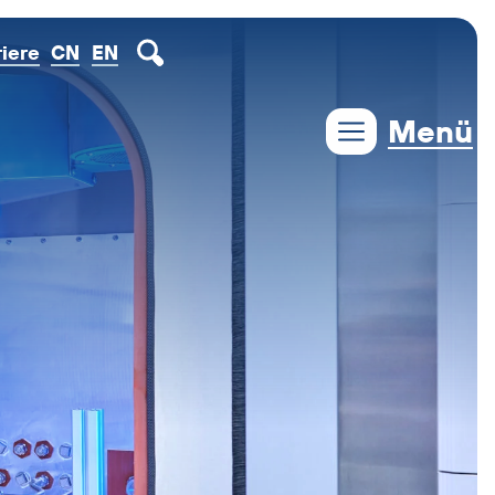
EN
riere
CN
Menü