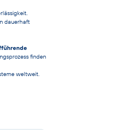
lässigkeit.
n dauerhaft
ffführende
ngsprozess finden
steme weltweit.