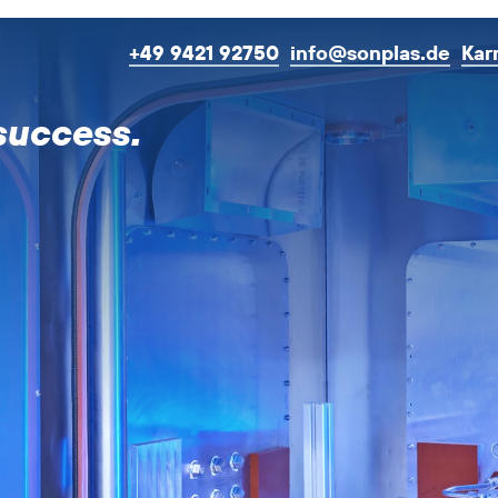
+49 9421 92750
info@sonplas.de
Kar
success.