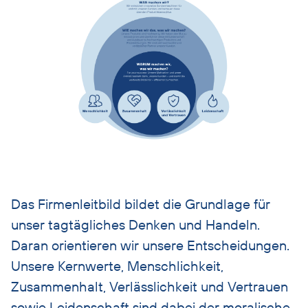
Bild
überspringen
Akkordeon
Das Firmenleitbild bildet die Grundlage für
überspringen
unser tagtägliches Denken und Handeln.
Daran orientieren wir unsere Entscheidungen.
Unsere Kernwerte, Menschlichkeit,
Zusammenhalt, Verlässlichkeit und Vertrauen
sowie Leidenschaft sind dabei der moralische