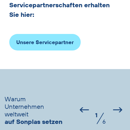
überspringen
Servicepartnerschaften erhalten
Sie hier:
Unsere Servicepartner
Vorteile
Slider
überspringen
Warum
←
→
Unternehmen
weltweit
1
auf Sonplas setzen
6