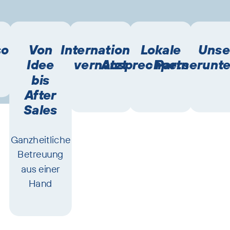
sorgung
Von
International
Lokale
Unse
Idee
vernetzt
Ansprechpersonen
Partnerunt
bis
After
Sales
Ganzheitliche
Betreuung
aus einer
Hand