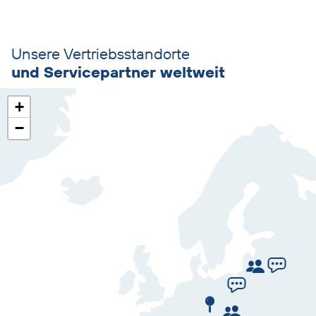
Unsere Vertriebsstandorte
Weltkarte
und Servicepartner weltweit
überspringen
+
−