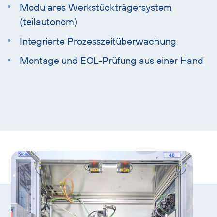
Modulares Werkstückträgersystem
(teilautonom)
Integrierte Prozesszeitüberwachung
Montage und EOL-Prüfung aus einer Hand
Text
mit
Überschrift
überspringen
Galerie
Slider