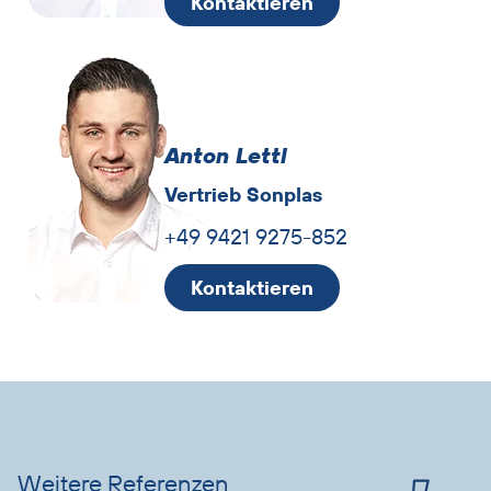
Kontaktieren
Anton Lettl
Vertrieb Sonplas
+49 9421 9275-852
Kontaktieren
Vorteile
Slider
überspringen
Weitere Referenzen