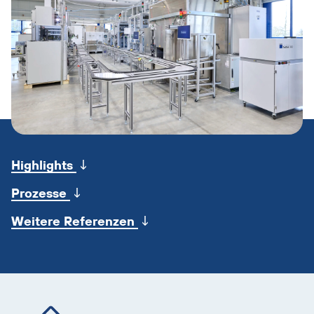
Sprungmarken
überspringen
↓
Highlights
↓
Prozesse
↓
Weitere Referenzen
Produktinfos
überspringen