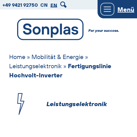
zum
zum
zum
+49 9421 92750
CN
EN
Menü
Hauptmenu
Seiteninhalt
Footer
Einleitungstext
For your success.
Lösungen
überspringen
Home
»
Mobilität & Energie
»
Leistungselektronik
»
Fertigungslinie
Hochvolt-Inverter
Leistungselektronik