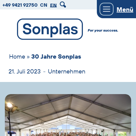
zum
zum
zum
+49 9421 92750
CN
EN
Menü
Hauptmenu
Seiteninhalt
Footer
For your success.
Home
»
30 Jahre Sonplas
21. Juli 2023
-
Unternehmen
Bild
und
Text
überspringen