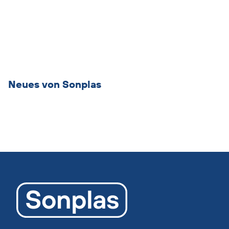
Übersicht
überspringen
Neues von Sonplas