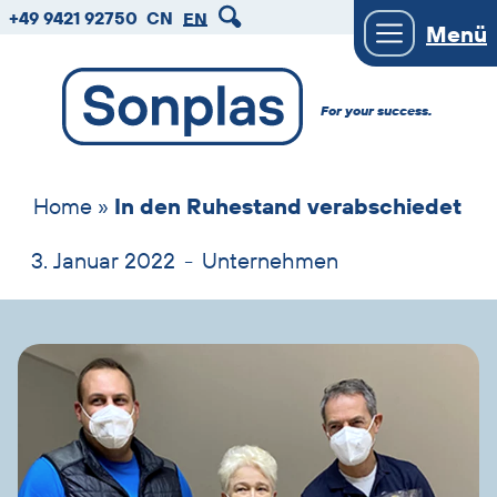
zum
zum
zum
+49 9421 92750
CN
EN
Menü
Hauptmenu
Seiteninhalt
Footer
For your success.
Home
»
In den Ruhestand verabschiedet
3. Januar 2022
-
Unternehmen
Bild
und
Text
überspringen