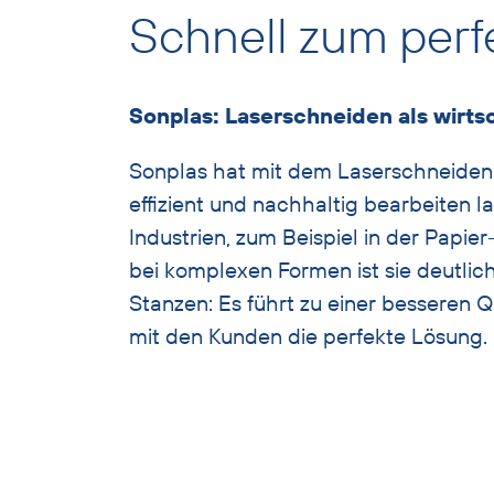
Schnell zum perf
mit
Überschrift
überspringen
Sonplas: Laserschneiden als wirts
Sonplas hat mit dem Laserschneiden e
effizient und nachhaltig bearbeiten 
Industrien, zum Beispiel in der Pap
bei komplexen Formen ist sie deutlic
Stanzen: Es führt zu einer besseren Q
mit den Kunden die perfekte Lösung.
Bild
und
Text