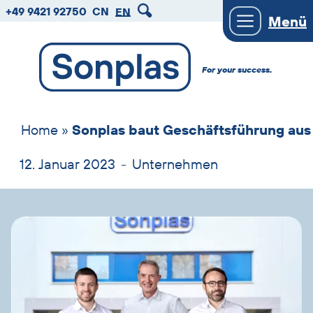
zum
zum
zum
+49 9421 92750
CN
EN
Menü
Hauptmenu
Seiteninhalt
Footer
For your success.
Home
»
Sonplas baut Geschäftsführung aus
12. Januar 2023
-
Unternehmen
Bild
und
Text
überspringen