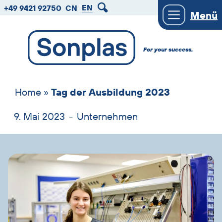
zum
zum
zum
EN
+49 9421 92750
CN
Menü
Hauptmenu
Seiteninhalt
Footer
For your success.
Home
»
Tag der Ausbildung 2023
9. Mai 2023
-
Unternehmen
Bild
und
Text
überspringen