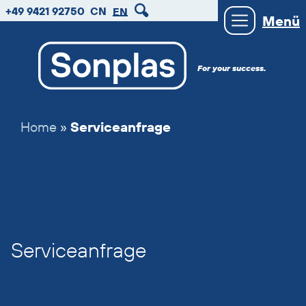
zum
zum
zum
+49 9421 92750
CN
EN
Menü
Hauptmenu
Seiteninhalt
Footer
For your success.
Home
»
Serviceanfrage
Serviceanfrage